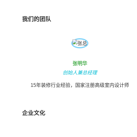
我们的团队
张明华
创始人兼总经理
15年装修行业经验，国家注册高级室内设计师
企业文化