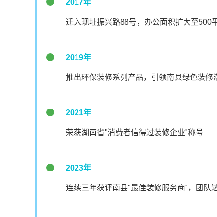
2017年
迁入现址振兴路88号，办公面积扩大至500
2019年
推出环保装修系列产品，引领南县绿色装修
2021年
荣获湖南省"消费者信得过装修企业"称号
2023年
连续三年获评南县"最佳装修服务商"，团队达