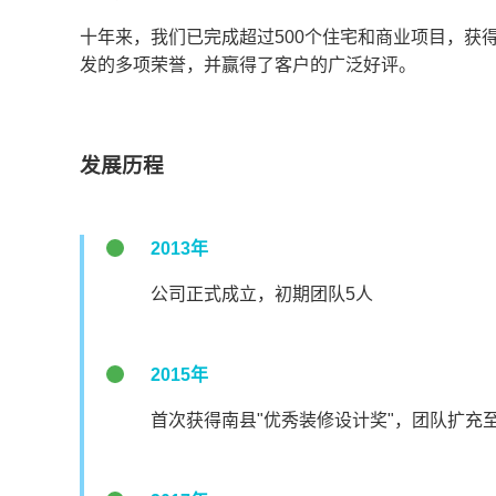
十年来，我们已完成超过500个住宅和商业项目，获
发的多项荣誉，并赢得了客户的广泛好评。
发展历程
2013年
公司正式成立，初期团队5人
2015年
首次获得南县"优秀装修设计奖"，团队扩充至